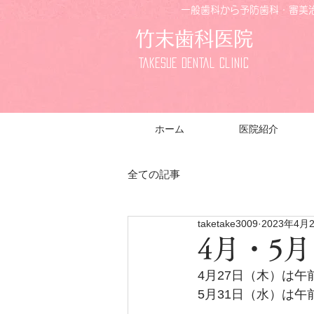
一般歯科から予防歯科・審美治
竹末歯科医院
Takesue Dental Clinic
ホーム
医院紹介
全ての記事
taketake3009
2023年4月
4月・5
4月27日（木）は
5月31日（水）は