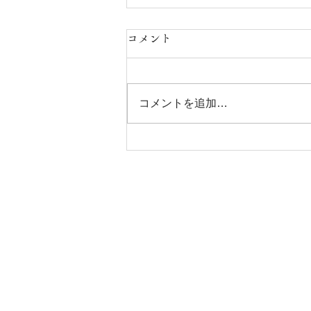
年末年始のお知らせ
コメント
12月30日（土）～1月4日（木）
休診させていただきます。 皆様
お風邪など召されませぬよう、ご
コメントを追加…
自愛くださいませ。