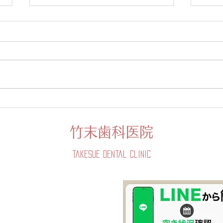
夏期休暇のお知らせ
2月
8月8日（火）は 17：30まで診
2月 
療。 8月10日（木）は 祝日のあ
（水
る週のため 診療いたします。 8
日 
月13日（日）～ 8月17日（木）
いた
は休診させて頂きます。 暑い日
が続きますが皆様お身体ご自愛下
さい。
竹末歯科医院
Takesue Dental Clinic