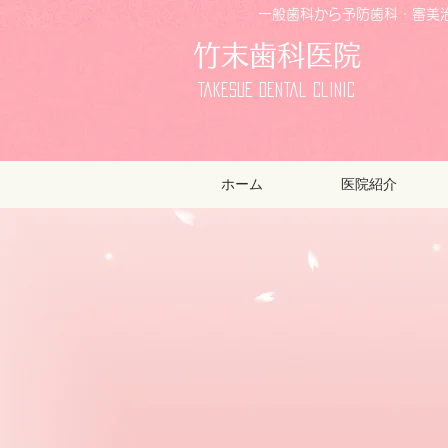
一般歯科から予防歯科・審美治
竹末歯科医院
Takesue Dental Clinic
ホーム
医院紹介