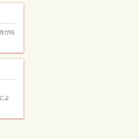
性が向
によ