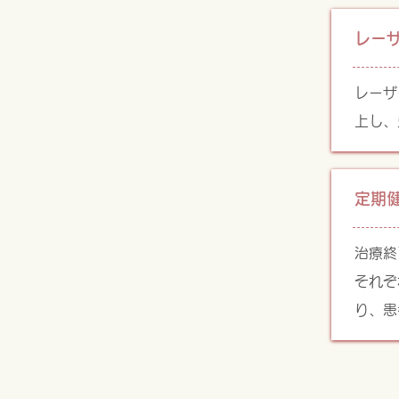
レー
レーザ
上し、
定期
治療終
それぞ
り、患