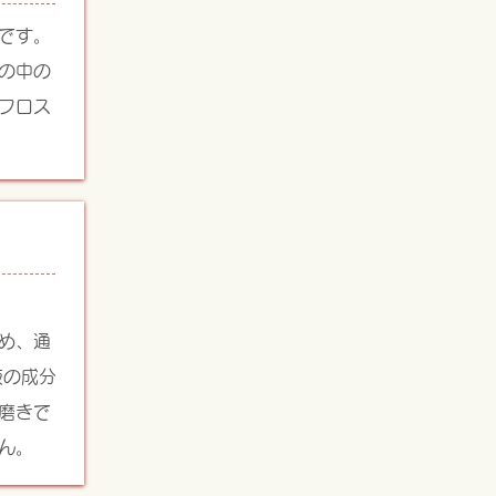
です。
の中の
フロス
め、通
液の成分
磨きで
ん。